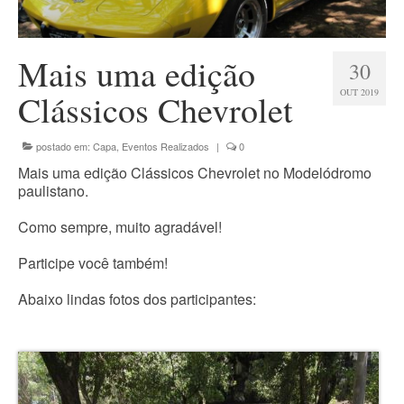
EVENTOS REALIZADOS
Mais uma edição
30
NOTÍCIAS
OUT 2019
Clássicos Chevrolet
FALE CONOSCO
postado em:
Capa
,
Eventos Realizados
|
0
Mais uma edição Clássicos Chevrolet no Modelódromo
paulistano.
Como sempre, muito agradável!
Participe você também!
Abaixo lindas fotos dos participantes: